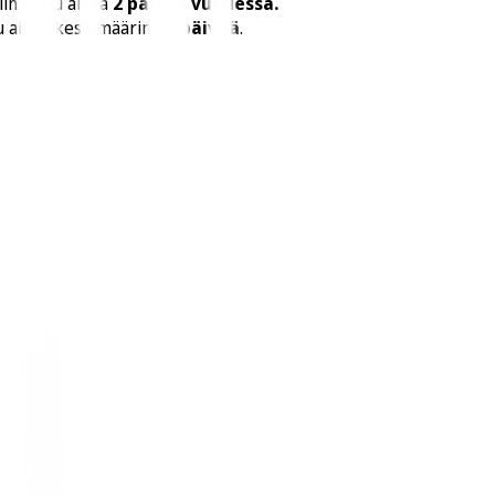
iin kuluu aikaa
2 päivää vuodessa.
u aikaa keskimäärin
14 päivää
.