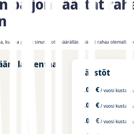
n paljon säästät raha
n
oida, kuinka paljon sinun tuotemäärälläsi säästät rahaa olemalla 
ärä laskentaa
Säästöt
0.00
€
/ vuosi kustann
0.00
€
/ vuosi kustannu
0.00
€
/ vuosi kustann