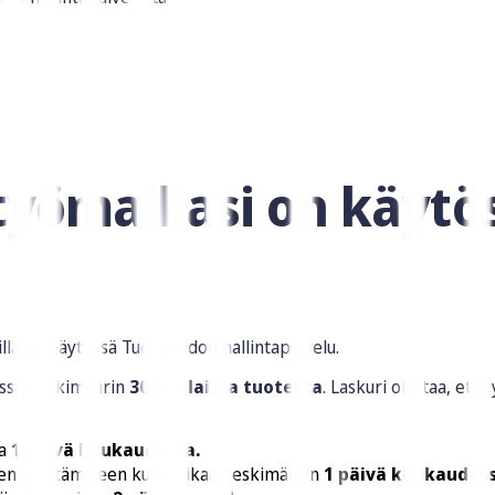
työmaillasi on käytö
lla on käytössä Tuotetiedon hallintapalvelu.
tössä keskimäärin
300 erilaista tuotetta
. Laskuri olettaa, e
aa
1 päivä kuukaudessa.
en välittämiseen kuluu aikaa keskimäärin
1 päivä kuukaudess