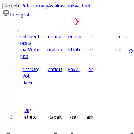
Rekisteröidy
Asiakastuki
Evästeet
Kirjaudu
In English
Palvelut
Sopiminen
Ohjeet
Varmentaminen
Tuotetieto
Rakentaminen
Ajankohtaista
Tapahtumat
Webinaaritallenteet
Uutiset
Artikkelit
Lausuntopyy
Kirjakauppa
Yritys
Tietoa meistä
Organisaatio
Ura Rakennustiedolla
Yhteystiedot
Asiakaspalvelu
Etusivu
/
Tuotetieto hallintapalvelu -säästölaskuri