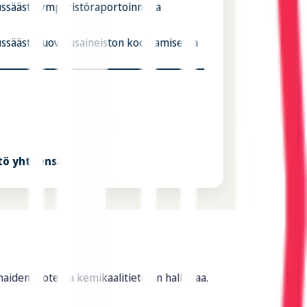
ussäästö ympäristöraportoinnissa
ussäästö luovutusaineiston koostamisessa
tö yhteensä
aiden tuote- ja kemikaalitietojen hallintaa.