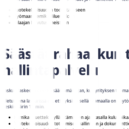
Tuotekelpoisuuden todentamiseen
Työmaan kemikaaliluetteloon
Tilaajan luovutusaineistoon
Liity tietokantaan
Säästät rahaa, kun 
hallintapalvelu
Laskuri laskee yrityksen säästämän ajan, kun yrityksen työmai
Oletuksena laskurissa on, että yksittäisellä työmaalla on käy
keskimäärin
15 min
.
Kemikaaliluettelon ylläpitämiseen ajan tasalla kuluu aik
Tuotekelpoisuuden toteamisen hallintaan ja dokumentti