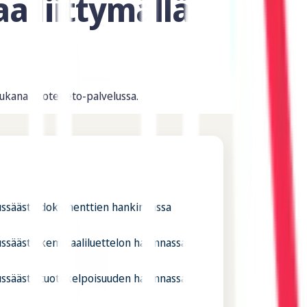
a liittymällä
mukana Tuotetieto-palvelussa.
ussäästö dokumenttien hankinnassa
ssäästö kemikaaliluettelon hallinnassa
ussäästö tuotekelpoisuuden hallinnassa