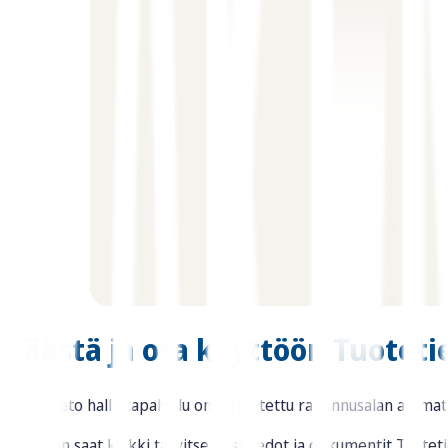
Säästä ja ota käyttöön Tuoteti
Tuotetieto hallintapalvelu on tarkoitettu rakennusalan ammattil
Nykyään saat kaikki tarvitsemasi tiedot ja dokumentit Tuoteti