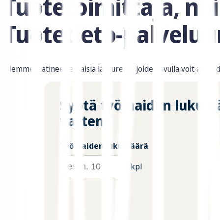
Tuotetoimittaja, näi
Tuotetieto-palveluu
Olemme laatineet erilaisia laskureita, joiden avulla voit arvi
Syötä työmaiden lukumä
varten
Työmaiden lukumäärä
kpl