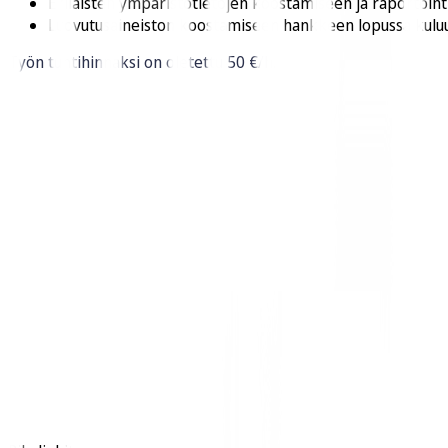
Erilaisten ympäristötietojen koostamiseen ja raportoint
Luovutusaineiston koostamiseen hankkeen lopussa kulu
Työn tuntihinnaksi on oletettu 50 €/h.
Malminkatu 16 A, 00100 Helsinki
Puh. 045 4900 747 |​
asiakaspalvelu@rakennustieto.fi
Y-tunnus 0113188-9
Tietosuojaseloste
Käyttölupahakemus
Yleiset sopimusehdot
Esteettömyysseloste