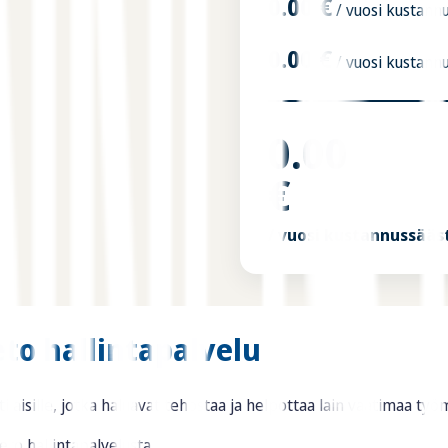
0.00
€
/ vuosi kustann
0.00
€
/ vuosi kustann
0.00
€
/ vuosi kustannussääs
eto hallintapalvelu
aisille, jotka haluavat tehostaa ja helpottaa lain vaatimaa työm
eto hallintapalvelusta