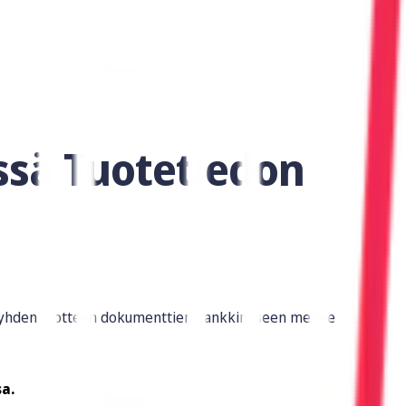
ssä Tuotetiedon
ttä yhden tuotteen dokumenttien hankkimiseen menee
a.