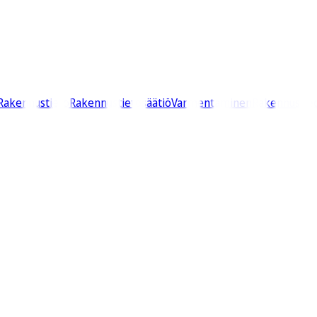
Rakennustieto
Rakennustietosäätiö
Varmentaminen
Rakennustie