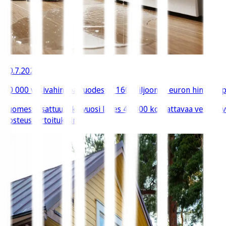
10.7.2026
40 000 vesivahinkoa vuodessa, 160 miljoonan euron hintalappu 
Suomessa sattuu joka vuosi lähes 40 000 korvattavaa vesi- ja
kosteuskartoituksiin.