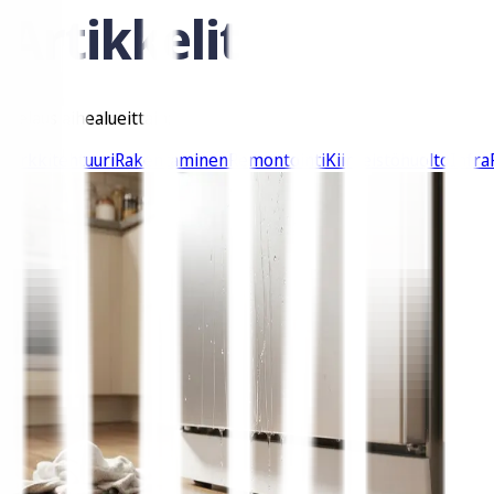
Artikkelit
Selaus aihealueittain:
Arkkitehtuuri
Rakentaminen
Remontointi
Kiinteistöhuolto
Infra