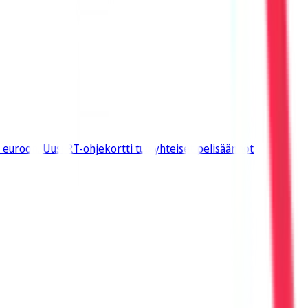
 euroon. Uusi RT-ohjekortti tuo yhteiset pelisäännöt