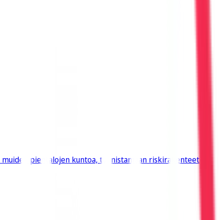
a muiden pientalojen kuntoa, tunnistamaan riskirakenteet