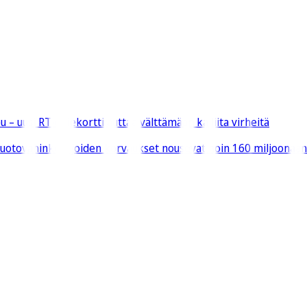
– uusi RT-ohjekortti auttaa välttämään kalliita virheitä
 vuotovahinkoa, joiden korvaukset nousevat noin 160 miljoonaan