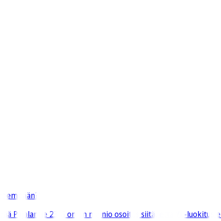
 vähempään?"
ää Pajalantie 23 G on on mainio osoitus siitä, että YL-luokitus 