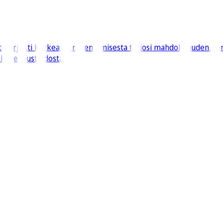
oprjekti korkeasta rakentamisesta tarjosi mahdollisuuden per
t Rakennustiedosta.