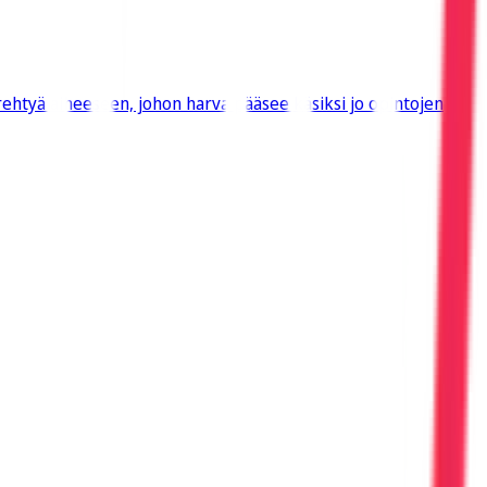
ehtyä aiheeseen, johon harva pääsee käsiksi jo opintojen