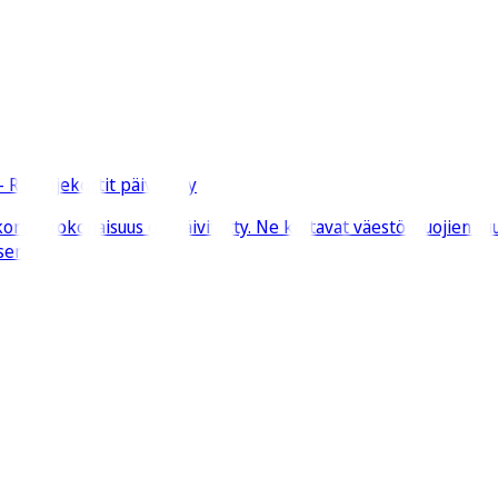
 RT-ohjekortit päivitetty
tin kokonaisuus on päivitetty. Ne kattavat väestönsuojien suu
sen.