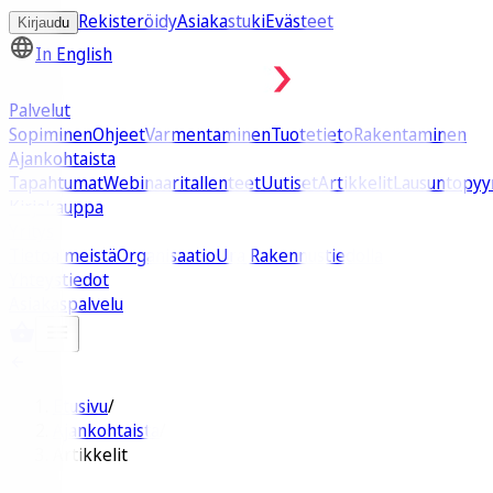
Rekisteröidy
Asiakastuki
Evästeet
Kirjaudu
In English
Palvelut
Sopiminen
Ohjeet
Varmentaminen
Tuotetieto
Rakentaminen
Ajankohtaista
Tapahtumat
Webinaaritallenteet
Uutiset
Artikkelit
Lausuntopyy
Kirjakauppa
Yritys
Tietoa meistä
Organisaatio
Ura Rakennustiedolla
Yhteystiedot
Asiakaspalvelu
Etusivu
/
Ajankohtaista
/
Artikkelit