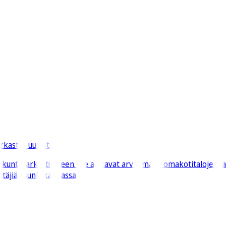
rkastus uudistui
n kuntotarkastukseen. Ne auttavat arvioimaan omakotitalojen j
ittäjiä asuntokaupassa.