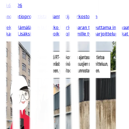
29.6.2026
Innovaatioprojektista asiantuntijaverkostoihin
Aleksi Hämäläisen ja Mikko Markovaaran toteuttama innovaati
aikana. Lisäksi projekti poiki molemmille työharjoittelupaika