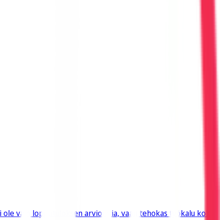
ei ole vain lopputuloksen arviointia, vaan tehokas työkalu koko