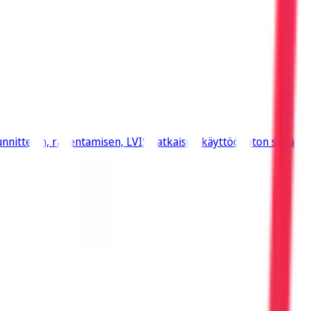
nnittelun, rakentamisen, LVIS-ratkaisut, käyttöönoton sekä