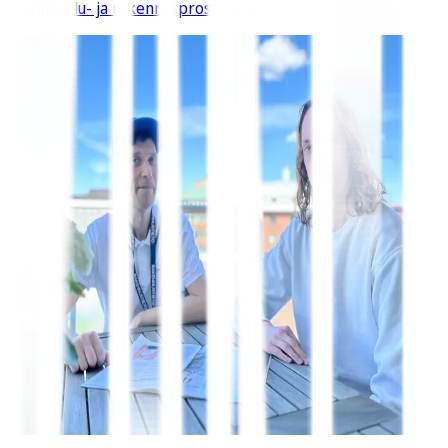
suunnittelu- ja rakennusprosessiin.