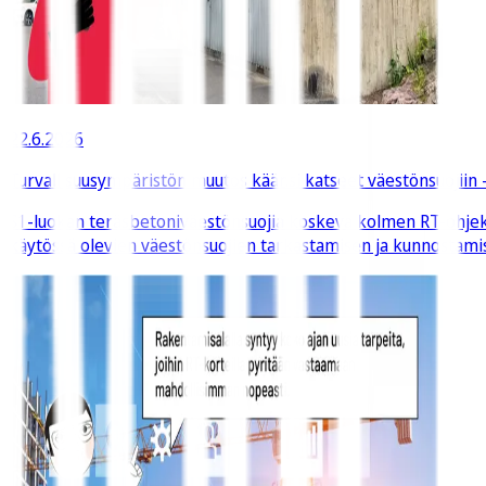
22.6.2026
Turvallisuusympäristön muutos käänsi katseet väestönsuojiin –
S1-luokan teräsbetoniväestönsuojia koskeva kolmen RT-ohjekor
käytössä olevien väestönsuojien tarkastamisen ja kunnostami