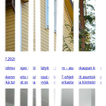
2.7.2026
Kodinvaihtajan kalliit yllätykset kuriin – asuntokaupan kuntota
Rakennustieto on julkaissut uudet RT-ohjekortit asuntokaupa
sekä tukevat ostajia, myyjiä, kuntotarkastajia ja kiinteistönväl