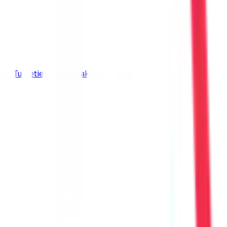
don Tuotetieto
KIRAdatakiertoradalle