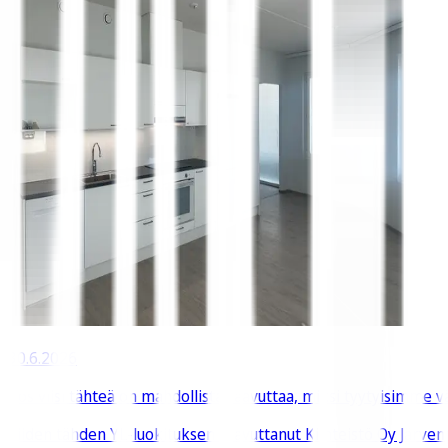
30.6.2026
"Jos viisi tähteä on mahdollista saavuttaa, miksi tyytyisimme
Viiden tähden YL-luokituksen saavuttanut Kiinteistö Oy Järvenp