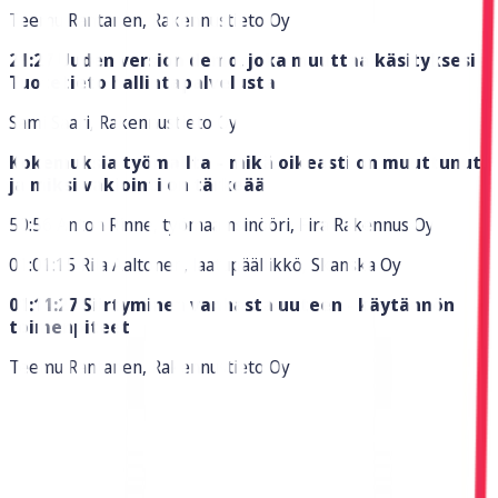
Teemu Rantanen, Rakennustieto Oy
21:27 Uuden version demo, joka muuttaa käsityksesi
Tuotetieto hallintapalvelusta
Sami Saari, Rakennustieto Oy
Kokemuksia työmailta – mikä oikeasti on muuttunut
ja miksi vakiointi on tärkeää
50:56 Anton Rinne, työmaainsinööri, Fira Rakennus Oy
01:01:15 Riia Aaltonen, laatupäällikkö, Skanska Oy
01:11:27 Siirtyminen vanhasta uuteen - käytännön
toimenpiteet
Teemu Rantanen, Rakennustieto Oy
Malminkatu 16 A, 00100 Helsinki
Puh. 045 4900 747 |​
asiakaspalvelu@rakennustieto.fi
Y-tunnus 0113188-9