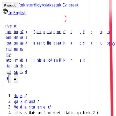
Rekisteröidy
Asiakastuki
Evästeet
Kirjaudu
In English
Palvelut
Sopiminen
Ohjeet
Varmentaminen
Tuotetieto
Rakentaminen
Ajankohtaista
Tapahtumat
Webinaaritallenteet
Uutiset
Artikkelit
Lausuntopyy
Kirjakauppa
Yritys
Tietoa meistä
Organisaatio
Ura Rakennustiedolla
Yhteystiedot
Asiakaspalvelu
Etusivu
/
Ajankohtaista
/
Webinaaritallenteet
/
Julkistustilaisuus: Tuotetieto Hallintapalvelu 2.0 -