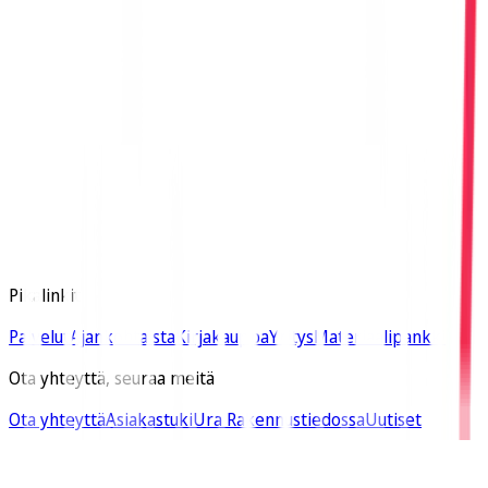
Tietosuojaseloste
Käyttölupahakemus
Yleiset sopimusehdot
Esteettömyysseloste
Pikalinkit
Palvelut
Ajankohtaista
Kirjakauppa
Yritys
Materiaalipankki
Ota yhteyttä, seuraa meitä
Ota yhteyttä
Asiakastuki
Ura Rakennustiedossa
Uutiset