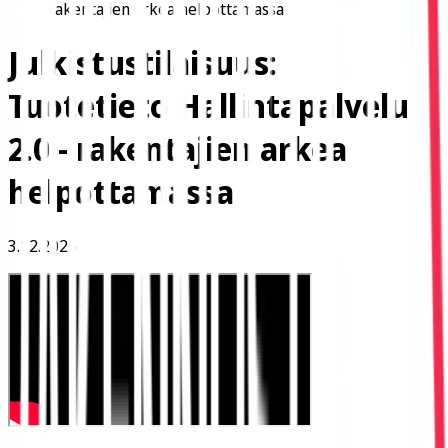
rakentajien arkea helpottamassa
Julkistustilaisuus:
Tuotetieto Hallintapalvelu
2.0 - rakentajien arkea
helpottamassa
3.12.2025