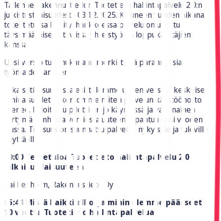
Tallenne Rakennustiedon Tuotetieto hallintapalvelu 2.0:n
julkistustilaisuudesta 03.12.2025. Kuluneen vuoden aikana
toteutetussa kehityshankkeessa palvelu on uusittu
täysimääräisesti tiiviissä yhteistyössä loppukäyttäjien
kanssa.
Uusi versio tuo mukanaan merkittäviä parannuksia
työmaiden arkeen:
Julkaisutilaisuudessa esittelemme uuden version keskeiset
ominaisuudet ja kerromme miten palvelun käyttöönotto
etenee. Rajoitettu pilotti on jo käynnissä ja varsinainen
siirtymä vanhasta versiosta uuteen tapahtuu ensi vuoden
alussa. Tilaisuus on suunnattu palvelun nykyisille ja tuleville
käyttäjille.
00:00 Tervetuloa Tuotetieto hallintapalvelu 2.0 -
julkaisutilaisuuteen
Kai Renholm, Rakennustieto Oy
05:44 Mistä kaikki alkoi ja mihin olemme päässeet -
10 vuotta Tuotetieto hallintapalvelua