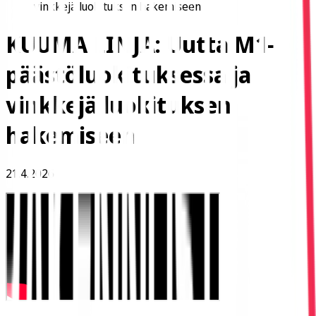
vinkkejä luokituksen hakemiseen
KUUMA LINJA: Uutta M1-
päästöluokituksessa ja
vinkkejä luokituksen
hakemiseen
21.4.2026