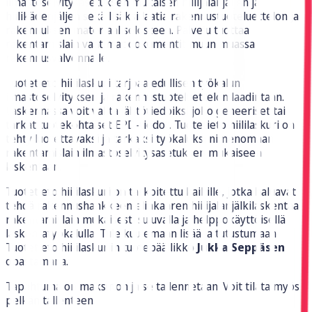
ilmastoselvitysasetuksen mukaisen hiilijalanjäljen ja
hiilikädenjäljen sekä lisäksi laatia rakennustuoteluettelon ja
rakennuksen materiaaliselosteen. Palvelu tuottaa
rakentamislain vaatimat dokumentit muun muassa
rakennusvalvonnalle.
Tuotetieto hiililaskuri tarjoaa edullisen työkalun
ilmastoselvityksen ja rakennustuoteluettelon laadintaan.
Laskennassa voit valita lähtötiedoiksi joko geneeriset tai
tarkat tuotekohtaiset EPD-tiedot. Tuotetieto hiililaskuri on
tehty luotettavaksi ja tarkaksi työkaluksi nimenomaan
rakentamislain ilmastoselvitysasetuksen mukaiseen
laskentaan.
Tuotetieto hiililaskuri on tarkoitettu kaikille, jotka haluavat
tehdä rakennushankkeen elinkaaren hiilijalanjälkilaskentaa
rakentamislain mukaisesti sujuvalla ja helppokäyttöisellä
laskentatyökalulla. Tule kuulemaan lisää ja tutustumaan
Tuotetieto hiililaskuriin tuotepäällikkö
Jukka Seppäsen
opastamana.
Tapahtuma on maksuton ja se tallennetaan. Voit tilata myös
pelkän tallenteen.