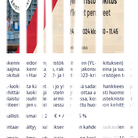
Rakennustiedon ympäristöluokituksen (YL-luokituksen) yleiset
tilaajina, rakennuttajina, rakennuttajakonsultteina ja suunnit
luokituksen Hanke2022- ja Käyttö2023-kriteeristöjen tehokk
YL-luokitusta käytetään jo yli neljässä sadassa hankkeessa ja
kehittämä luokitusjärjestelmä, joka ottaa aidosti huomioon suo
valaistusolosuhteiden varmistamisessa, kosteusteknisten riski
Kriteeristöjen uudistuksessa on otettu huomioon kehittyvä la
Osallistumismaksu: 290 € + ALV 25,5 %
Hintaan sisältyy koulutuksen jälkeen kahden kuukauden ajan 
Viimeinen ilmoittautumisajankohta on keskiviikko 23.10.2024 