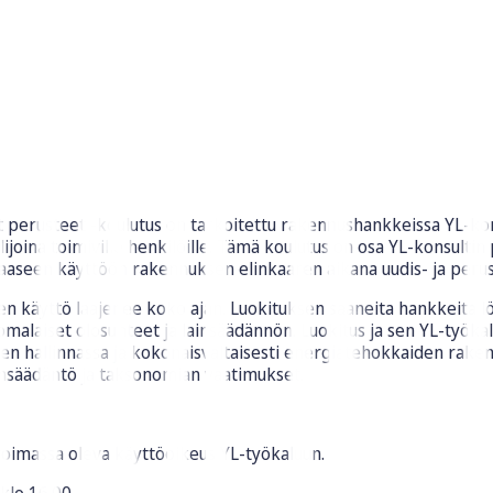
 perusteet -koulutus on tarkoitettu rakennushankkeissa YL-kon
telijoina toimiville henkilöille. Tämä koulutus on osa YL-konsult
aaseen käyttöön rakennuksen elinkaaren aikana uudis- ja peru
 sen käyttö laajenee koko ajan. Luokituksen saaneita hankkeita 
malaiset olosuhteet ja lainsäädännön. Luokitus ja sen YL-työkalu
en hallinnassa ja kokonaisvaltaisesti energiatehokkaiden raken
insäädäntö ja taksonomian vaatimukset.
voimassa oleva käyttöoikeus YL-työkaluun.
klo 16.00.