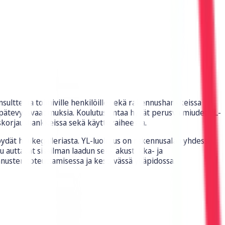
sultteina toimiville henkilöille sekä rakennushankkeissa
in pätevyysvaatimuksia. Koulutus antaa hyvät perusvalmiudet YL-
skorjaushankkeissa sekä käyttövaiheessa.
löydät hankegalleriasta. YL-luokitus on rakennusalan yhdessä
 auttavat sisäilman laadun sekä akustiikka- ja
nusten toteuttamisessa ja kestävässä ylläpidossa.