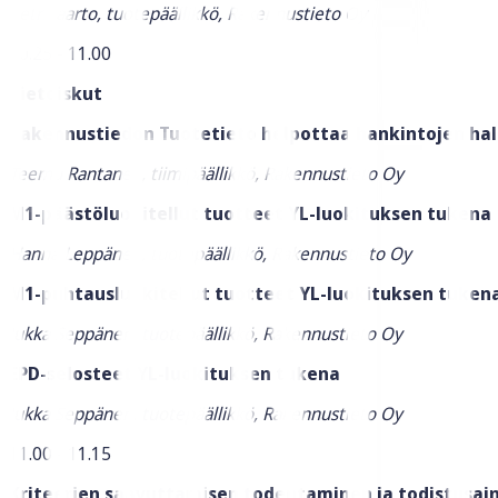
Petri Jaarto, tuotepäällikkö, Rakennustieto Oy
10.25 - 11.00
Tietoiskut
Rakennustiedon Tuotetieto helpottaa hankintojen hal
Teemu Rantanen, tiimipäällikkö,
Rakennustieto Oy
M1-päästöluokitellut tuotteet YL-luokituksen tukena
Hanna Leppänen, tuotepäällikkö, Rakennustieto Oy
M1-puhtausluokitellut tuotteet YL-luokituksen tuken
Jukka Seppänen, tuotepäällikkö, Rakennustieto Oy
EPD-selosteet YL-luokituksen tukena
Jukka Seppänen, tuotepäällikkö, Rakennustieto Oy
11.00 - 11.15
Kriteerien saavuttamisen todentaminen ja todistusai