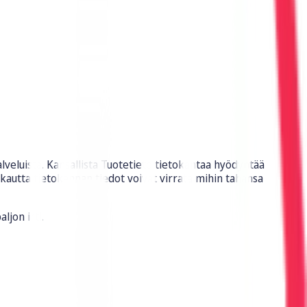
veluista. Kansallista Tuotetieto tietokantaa hyödyntää
 kautta tietokannan tiedot voivat virrata mihin tahansa
ljon irti.