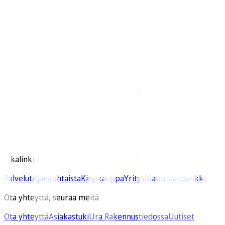
Puh. 045 4900 747 |​
asiakaspalvelu@rakennustieto.fi
Y-tunnus 0113188-9
Tietosuojaseloste
Käyttölupahakemus
Yleiset sopimusehdot
Esteettömyysseloste
Pikalinkit
Palvelut
Ajankohtaista
Kirjakauppa
Yritys
Materiaalipankki
Ota yhteyttä, seuraa meitä
Ota yhteyttä
Asiakastuki
Ura Rakennustiedossa
Uutiset