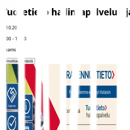
Tuotetieto hallintapalvelun 
7.10.2025
9:00
-
10:00
Teams
Ilmoittaudu tästä