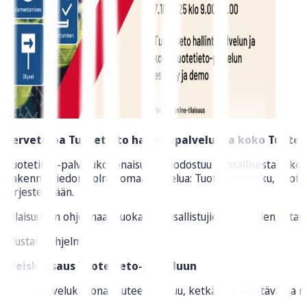
Tervetuloa Tuotetieto hallintapalvelun ja koko Tuotet
Tuotetieto-palvelukokonaisuus muodostuu kansallisesta rakennu
Rakennustiedon kolme omaa palvelua: Tuotetieto haku, Tuotetiet
järjestelmään.
Tilaisuuden ohjelmaa muokataan osallistujien tarpeiden ja taus
Alustava ohjelma:
Yleiskatsaus Tuotetieto-palveluun
- Mitä palvelukokonaisuuteen kuuluu, ketkä sitä käyttävät ja m