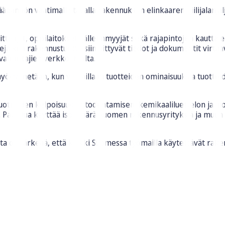
säädännön vaatimalla tavalla rakennuksen elinkaaren hiilijalanjälj
telijat, oppilaitokset, jälleenmyyjät sekä rajapintojen kautta
seja kun rakennustuotteisiin liittyvät tiedot ja dokumentit vi
 valmistajien verkkosivuilta.
hyödynnetään, kun vertaillaan tuotteiden ominaisuuksia tuotteid
otteiden kelpoisuuden todentamisen, kemikaaliluettelon ja luov
ä. Palvelua käyttää iso määrä Suomen rakennusyrityksiä ja muun
a on tärkeää, että kaikki Suomessa työmailla käytettävät rake