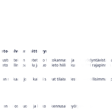
ieto-palvelun esittelyyn!
stuotteiden Tuotetieto tietokannasta ja sitä hyödyntävistä pal
o hallintapalvelu ja Tuotetieto hiililaskuri. Lisäksi rajapinnan
tan mukaan, jotta kaikki saavat tilaisuudesta mahdollisimman pa
iten eri osapuolet ja koko rakennusala hyötyvät siitä