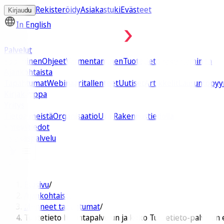
Rekisteröidy
Asiakastuki
Evästeet
Kirjaudu
In English
Palvelut
Sopiminen
Ohjeet
Varmentaminen
Tuotetieto
Rakentaminen
Ajankohtaista
Tapahtumat
Webinaaritallenteet
Uutiset
Artikkelit
Lausuntopyy
Kirjakauppa
Yritys
Tietoa meistä
Organisaatio
Ura Rakennustiedolla
Yhteystiedot
Asiakaspalvelu
Etusivu
/
Ajankohtaista
/
Menneet tapahtumat
/
Tuotetieto hallintapalvelun ja koko Tuotetieto-palvelun 