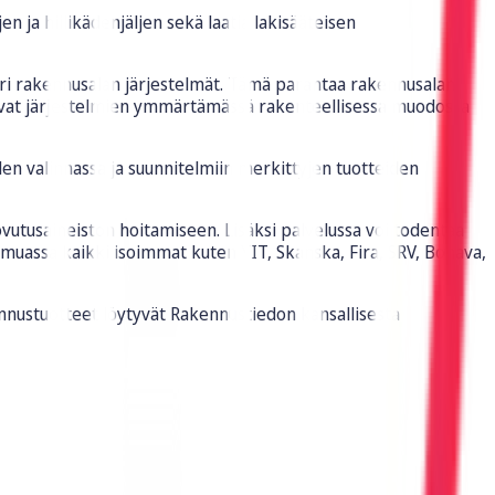
en ja hiilikädenjäljen sekä laatia lakisääteisen
 eri rakennusalan järjestelmät. Tämä parantaa rakennusalan
rtaavat järjestelmien ymmärtämässä rakenteellisessa muodossa
en valinnassa ja suunnitelmiin merkittyjen tuotteiden
utusaineiston hoitamiseen. Lisäksi palvelussa voi todentaa
 muassa kaikki isoimmat kuten YIT, Skanska, Fira, SRV, Bonava,
nnustuotteet löytyvät Rakennustiedon kansallisesta