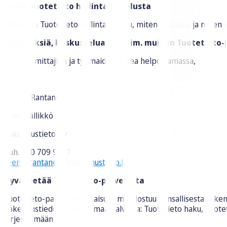
Demo Tuotetieto hallintapalvelusta
- Mikä on Tuotetieto hallintapalvelu, miten se toimii ja mit
Kysymyksiä, keskustelua tai esim. muiden Tuotetieto
Tuotetoimittajien ja työmaiden arkea helpottamassa,
Teemu
Teemu Rantanen
tiimipäällikkö
Rakennustieto Oy
puh. 040 709 9917
teemu.rantanen@rakennustieto.fi
Hyvä tietää Tuotetieto-palvelusta
Tuotetieto-palvelukokonaisuus muodostuu kansallisesta rakennu
Rakennustiedon kolme omaa palvelua: Tuotetieto haku, Tuotetiet
järjestelmään.