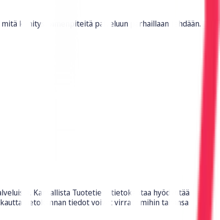
 mitä kehitystoimenpiteitä palveluun parhaillaan tehdään.
veluista. Kansallista Tuotetieto tietokantaa hyödyntää
 kautta tietokannan tiedot voivat virrata mihin tahansa