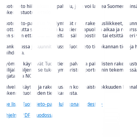
Tuotetieto hiililaskuri on palvelu, jolla voi laskea Suomen lain
rakennustuoteluettelon.
Tuotetieto-palvelua hyödyntävät mm. rakennusliikkeet, suunnit
tuottavuutta sekä säästää kaikkien osapuolien aikaa ja resurs
sen sijaan että niitä läheteltäisi sähköpostitse tai etsittäisi eri
Hankinnassa ja suunnittelussa Tuotetieto tietokannan tietoja 
vaihdossa.
Työmaat käyttävät Tuotetieto-palvelua pakollisten rakennustu
hiilijalanjäljen ja se tukee ympäristöraportoinnin tekemisess
Lujatalo ja NCC.
Palvelun käytön ja rakennusalan kokonaistehokkuuden kannalt
rakennustuotteiden tietokannasta.
Lue lisää Tuotetieto-palvelukokonaisuudesta >
Ohjelma PDF-muodossa
Malminkatu 16 A, 00100 Helsinki