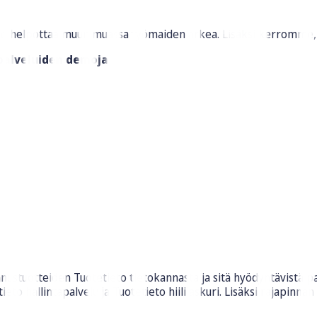
en se helpottaa muun muassa työmaiden arkea. Lisäksi kerromme,
-palveluiden demoja
stuotteiden Tuotetieto tietokannasta ja sitä hyödyntävistä pal
o hallintapalvelu ja Tuotetieto hiililaskuri. Lisäksi rajapinnan